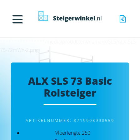
****************/media/producten/Alumexx/SLS/ALX-SLS-
75-72mWh-2.png
ALX SLS 73 Basic
Rolsteiger
ARTIKELNUMMER: 8719998998559
Vloerlengte 250