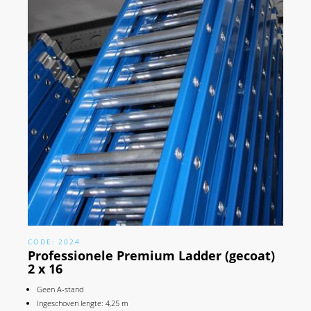
CODE: 2024
Professionele Premium Ladder (gecoat)
2 x 16
Geen A-stand
Ingeschoven lengte: 4,25 m