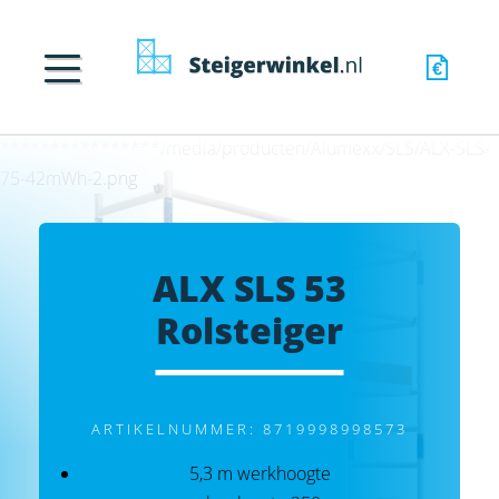
****************/media/producten/Alumexx/SLS/ALX-SLS-
75-42mWh-2.png
ALX SLS 53
Rolsteiger
ARTIKELNUMMER: 8719998998573
5,3 m werkhoogte