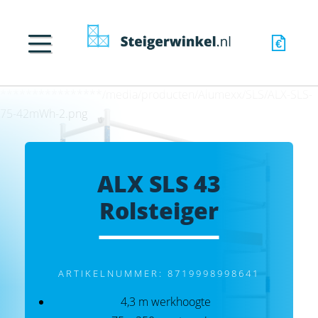
****************/media/producten/Alumexx/SLS/ALX-SLS-
75-42mWh-2.png
ALX SLS 43
Rolsteiger
ARTIKELNUMMER: 8719998998641
4,3 m werkhoogte