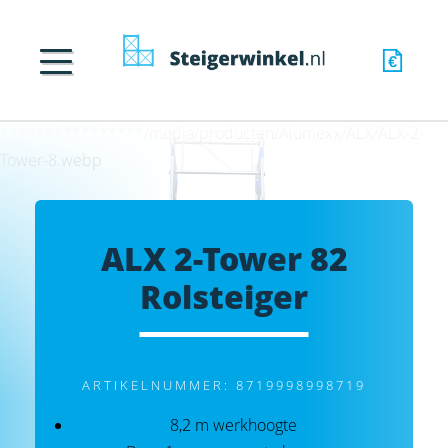
****************/media/producten/Alumexx/ALX/ALX-2-
Tower-8.webp
ALX 2-Tower 82
Rolsteiger
ARTIKELNUMMER: 8719998998719
8,2 m werkhoogte