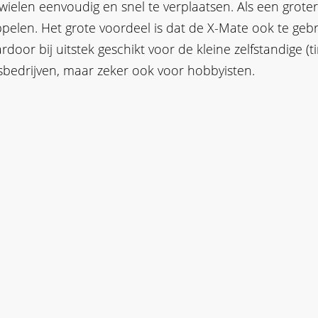
 ladders
wielen eenvoudig en snel te verplaatsen. Als een grote
appen
pelen. Het grote voordeel is dat de X-Mate ook te gebru
dders
rdoor bij uitstek geschikt voor de kleine zelfstandige (t
rappen
sbedrijven, maar zeker ook voor hobbyisten.
adders
oopladders