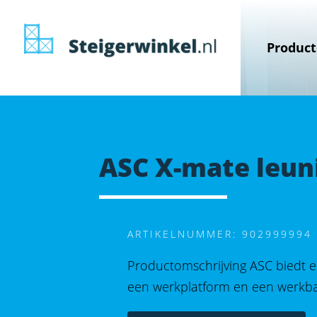
************
Produc
Compl
STEIGE
Steige
Dakste
ASC X-mate leun
Steig
Overka
Inbus
Loopb
Ladde
Rolstei
Dakran
ARTIKELNUMMER: 902999994
Steige
Mar
Productomschrijving ASC biedt 
Kamers
een werkplatform en een werkb
Trapst