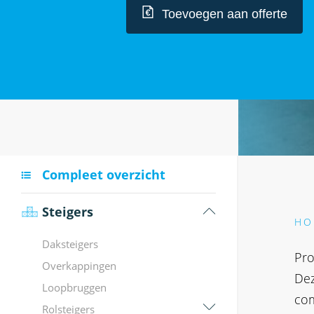
Toevoegen aan offerte
STEIG
Nieuw
Gebrui
INBUS
26.9 
33.7 
42.4 
Compleet overzicht
48.3 
60.3 
Steigers
HO
Daksteigers
LADDE
Pro
Overkappingen
ASC Pr
Dez
Loopbruggen
ASC Pr
com
Rolsteigers