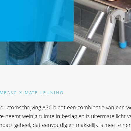
ERHOUT
kt
­KOPPELINGEN
mm
mm
mm
mm
mm
ME
ASC X-MATE LEUNING
RS EN TRAPPEN
ductomschrijving ASC biedt een combinatie van een w
emium ladders
e neemt weinig ruimte in beslag en is uitermate licht v
emium trappen
pact geheel, dat eenvoudig en makkelijk is mee te ne