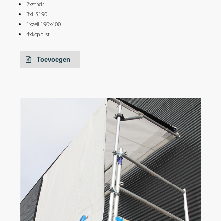
2xstndr.
3xHS190
1xzeil 190x400
4xkopp.st
Toevoegen