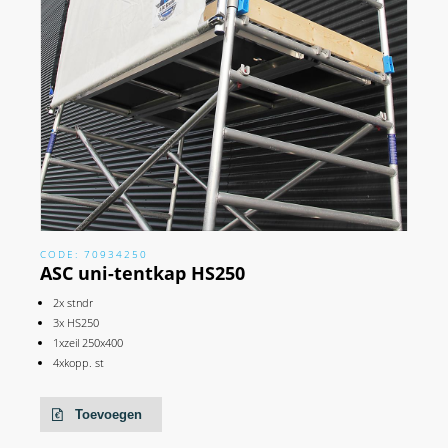
CODE: 70934250
ASC uni-tentkap HS250
2x stndr
3x HS250
1xzeil 250x400
4xkopp. st
Toevoegen