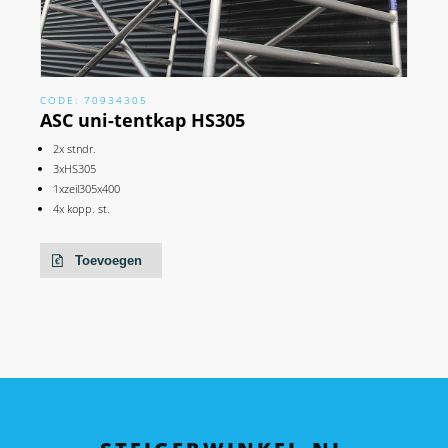
CODE: 70934305
ASC uni-tentkap HS305
2x stndr.
3xHS305
1xzeil305x400
4x kopp. st.
Toevoegen